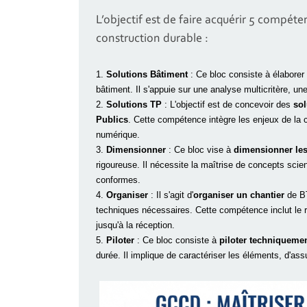
L’objectif est de faire acquérir 5 compéte
construction durable :
1.
Solutions Bâtiment
: Ce bloc consiste à élabore
bâtiment. Il s'appuie sur une analyse multicritère, 
2.
Solutions TP
: L'objectif est de concevoir des
sol
Publics
. Cette compétence intègre les enjeux de la c
numérique.
3.
Dimensionner
: Ce bloc vise à
dimensionner le
rigoureuse. Il nécessite la maîtrise de concepts scie
conformes.
4.
Organiser
: Il s'agit d'
organiser un chantier
de BT
techniques nécessaires. Cette compétence inclut le 
jusqu'à la réception.
5.
Piloter
: Ce bloc consiste à
piloter techniqueme
durée. Il implique de caractériser les éléments, d'ass