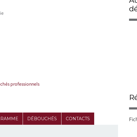
Au
dé
ie
hés professionnels
Ré
GRAMME
DÉBOUCHÉS
CONTACTS
Fic