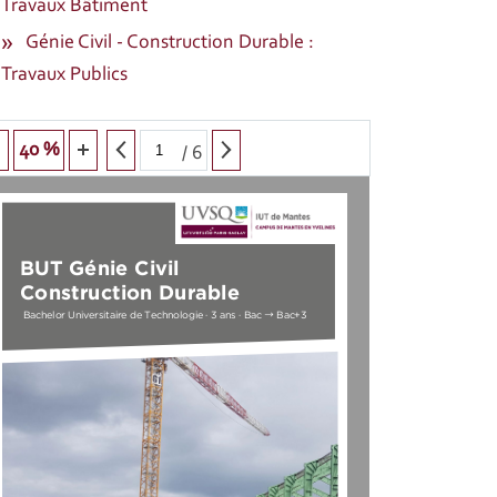
Travaux Bâtiment
Génie Civil - Construction Durable :
Travaux Publics
40 %
/
6
BUT Génie Civil
Construction Durable
→
Bachel
or Universitaire de Technologie · 3 ans · Bac 
 Bac+3