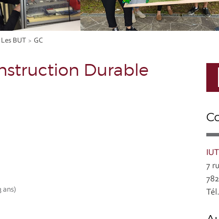
Les BUT
GC
onstruction Durable
C
IUT
7 r
782
3 ans)
Tél