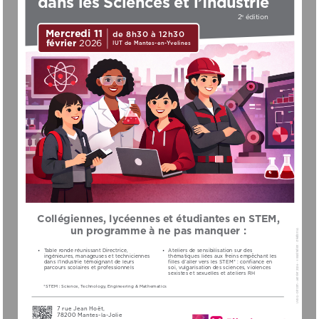
2
 édition
e
Mercredi 11
de 8h30 à 12h30
février 
2026
IUT de Mantes-en-Yvelines
Collégiennes, lycéennes et étudiantes en STEM, 
un programme à ne pas manquer :
UVSQ - Dircom - Janvier 2026 - © Illustration : Création IA 
• 
Table ronde réunissant Directrice, 
• 
Ateliers de sensibilisation sur des 
ingénieures, manageuses et techniciennes 
thématiques liées aux freins empêchant les 
dans l’Industrie témoignant de leurs 
filles d’aller vers les STEM* : confiance en 
parcours scolaires et professionnels
soi, vulgarisation des sciences, violences 
sexistes et sexuelles et ateliers RH 
*STEM : Science, Technology, Engineering & Mathematics
7 rue Jean Hoët,
78200 Mantes-la-Jolie